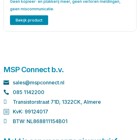
Geen kopieer‑ en plakkerij meer, geen verloren meldingen,
geen miscommunicatie.
Bekijk product
MSP Connect b.v.
sales@mspconnect.nl

085 1142200


Transistorstraat 71D, 1322CK, Almere
KvK: 99124017
b

BTW: NL868811154B01