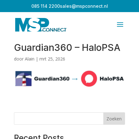
085 114 2200
sales@mspconnect.nl
Guardian360 – HaloPSA
door
Alain
|
mrt 25, 2026
Zoeken
Recent Posts