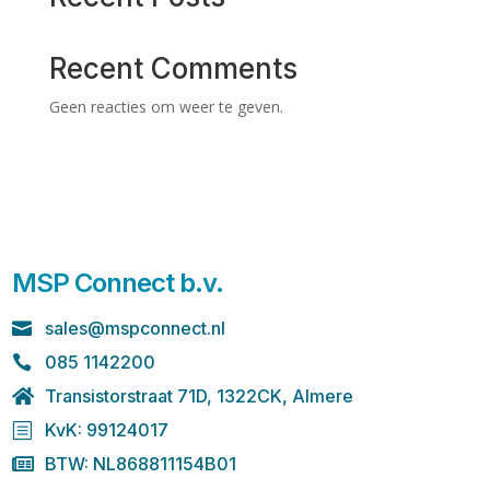
Recent Comments
Geen reacties om weer te geven.
MSP Connect b.v.
sales@mspconnect.nl

085 1142200

Transistorstraat 71D, 1322CK, Almere

KvK: 99124017
b
BTW: NL868811154B01
