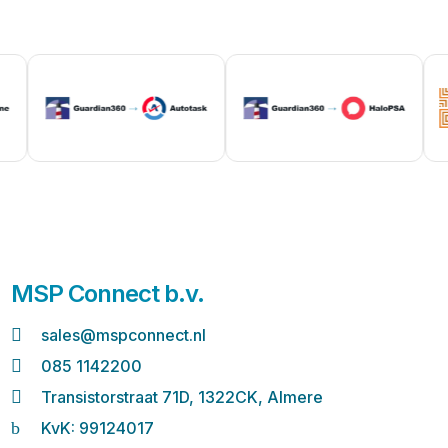
MSP Connect b.v.

sales@mspconnect.nl

085 1142200

Transistorstraat 71D, 1322CK, Almere
b
KvK: 99124017