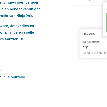
lantomgevingen beheren.
tie en beheer vanuit één
racht van NinjaOne.
ware, dataverlies en
compliance en snelle
o’s aanzienlijk.
n
st
in je portfolio