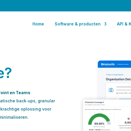
Home
Software & producten
API & 
e?
Point en Teams
atische back‑ups, granular
 krachtige oplossing voor
 minimaliseren.