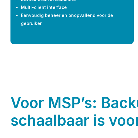
Multi-client interface
Eenvoudig beheer en onopvallend voor de
gebruiker
Voor MSP’s: Back
schaalbaar is voo