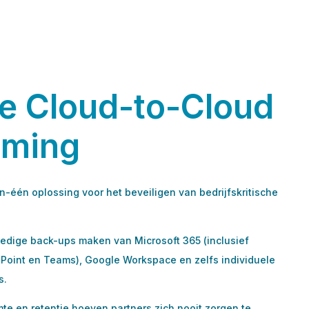
ge Cloud-to-Cloud
rming
in-één oplossing voor het beveiligen van bedrijfskritische
edige back-ups maken van Microsoft 365 (inclusief
Point en Teams), Google Workspace en zelfs individuele
s.
te en retentie hoeven partners zich nooit zorgen te