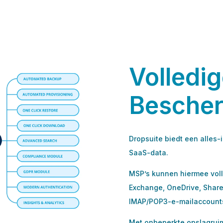
Volledi
Besche
Dropsuite biedt een alles-
SaaS-data.
MSP’s kunnen hiermee voll
Exchange, OneDrive, Share
IMAP/POP3-e-mailaccount
Met onbeperkte opslagruim