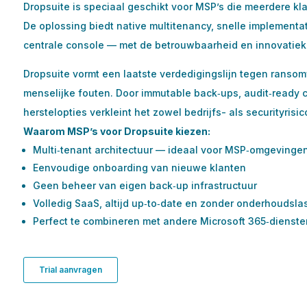
Dropsuite is speciaal geschikt voor MSP’s die meerdere k
De oplossing biedt native multitenancy, snelle implementa
centrale console — met de betrouwbaarheid en innovatiek
Dropsuite vormt een laatste verdedigingslijn tegen ransom
menselijke fouten. Door immutable back‑ups, audit‑ready 
herstelopties verkleint het zowel bedrijfs- als securityrisic
Waarom MSP’s voor Dropsuite kiezen:
Multi‑tenant architectuur — ideaal voor MSP‑omgevinge
Eenvoudige onboarding van nieuwe klanten
Geen beheer van eigen back‑up infrastructuur
Volledig SaaS, altijd up‑to‑date en zonder onderhoudsla
Perfect te combineren met andere Microsoft 365‑diensten 
Trial aanvragen