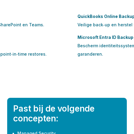
QuickBooks Online Backu
SharePoint en Teams.
Veilige back‑up en herstel
Microsoft Entra ID Backup
Bescherm identiteitssyste
oint‑in‑time restores.
garanderen.
Past bij de volgende
concepten:
Managed Security