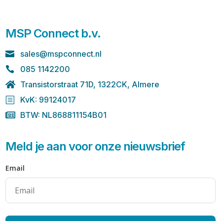
MSP Connect b.v.
sales@mspconnect.nl

085 1142200

Transistorstraat 71D, 1322CK, Almere

KvK: 99124017
b
BTW: NL868811154B01

Meld je aan voor onze nieuwsbrief
Email