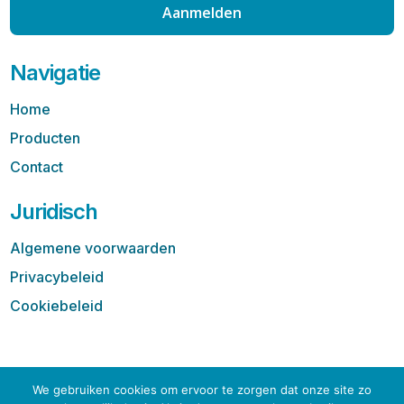
Aanmelden
Navigatie
Home
Producten
Contact
Juridisch
Algemene voorwaarden
Privacybeleid
Cookiebeleid
MSP Connect © 2025 | Verbonden met MSP Mentor
We gebruiken cookies om ervoor te zorgen dat onze site zo